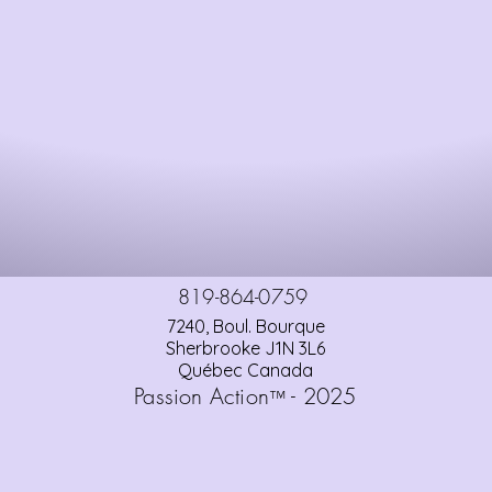
819-864-0759
7240, Boul. Bourque
Sherbrooke J1N 3L6
Québec Canada
Passion Action
- 2025
™